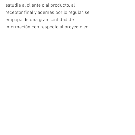
estudia al cliente o al producto, al 
receptor final y además por lo regular, se 
empapa de una gran cantidad de 
información con respecto al proyecto en 
cuestión a diseñar, mucho antes de 
inclusive coger una hoja y un lápiz.
Recuerda, el Diseño Gráfico de tu 
empresa y/o producto es lo que verá el 
cliente. Es tu carta de presentación 
frente a tu consumidor potencial.
Ver todo
Entradas recientes